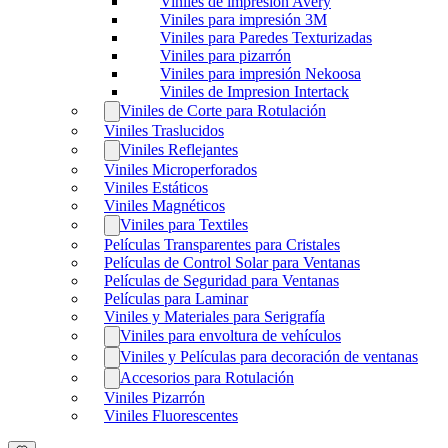
Viniles de impresión Avery
Viniles para impresión 3M
Viniles para Paredes Texturizadas
Viniles para pizarrón
Viniles para impresión Nekoosa
Viniles de Impresion Intertack
Viniles de Corte para Rotulación
Viniles Traslucidos
Viniles Reflejantes
Viniles Microperforados
Viniles Estáticos
Viniles Magnéticos
Viniles para Textiles
Películas Transparentes para Cristales
Películas de Control Solar para Ventanas
Películas de Seguridad para Ventanas
Películas para Laminar
Viniles y Materiales para Serigrafía
Viniles para envoltura de vehículos
Viniles y Películas para decoración de ventanas
Accesorios para Rotulación
Viniles Pizarrón
Viniles Fluorescentes