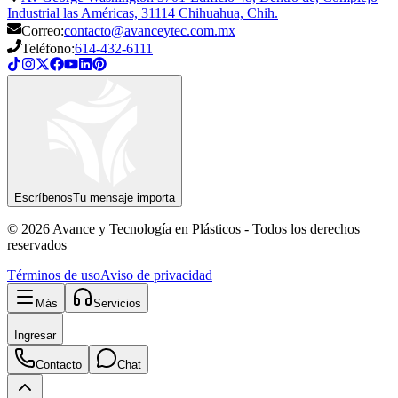
Industrial las Américas, 31114 Chihuahua, Chih.
Correo:
contacto@avanceytec.com.mx
Teléfono:
614-432-6111
Escríbenos
Tu mensaje importa
© 2026 Avance y Tecnología en Plásticos - Todos los derechos
reservados
Términos de uso
Aviso de privacidad
Más
Servicios
Ingresar
Contacto
Chat