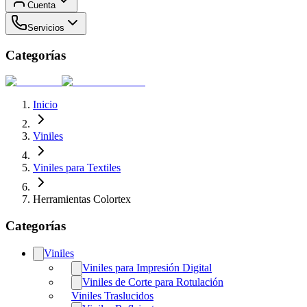
Cuenta
Servicios
Categorías
Inicio
Viniles
Viniles para Textiles
Herramientas Colortex
Categorías
Viniles
Viniles para Impresión Digital
Viniles de Corte para Rotulación
Viniles Traslucidos