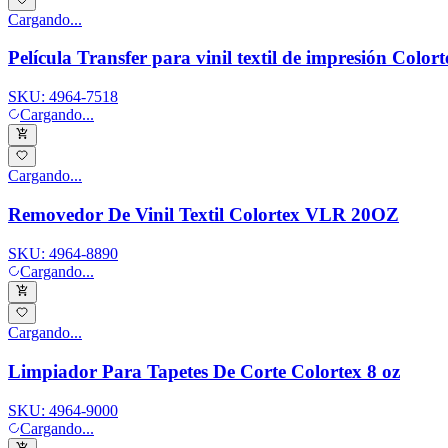
Cargando...
Película Transfer para vinil textil de impresión Colort
SKU:
4964-7518
Cargando...
Cargando...
Removedor De Vinil Textil Colortex VLR 20OZ
SKU:
4964-8890
Cargando...
Cargando...
Limpiador Para Tapetes De Corte Colortex 8 oz
SKU:
4964-9000
Cargando...