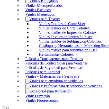
Viniles Reflejantes
Viniles Microperforados
Viniles Estáticos
Viniles Magnéticos
Viniles para Textiles
Viniles Textiles de Corte Siser
Viniles textiles de Corte Colortex
Viniles textiles de Impresión Colortex
Viniles Textiles de Impresión Siser
Viniles textiles de Sublimación ColorTex
Catálogos y Herramientas de Marketing Siser
Viniles textiles para sublimacion Siser
Herramientas Colortex
Películas Transparentes para Cristales
Películas de Control Solar para Ventanas
Películas de Seguridad para Ventanas
Películas para Laminar
Viniles y Materiales para Serigrafía
Viniles para envoltura de vehículos
Viniles y Películas para decoración de ventanas
Accesorios para Rotulación
Viniles Pizarrón
Viniles Fluorescentes