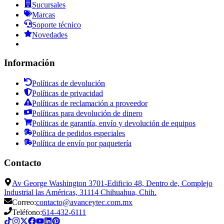
Sucursales
Marcas
Soporte técnico
Novedades
Información
Políticas de devolución
Políticas de privacidad
Políticas de reclamación a proveedor
Políticas para devolución de dinero
Políticas de garantía, envío y devolución de equipos
Política de pedidos especiales
Política de envío por paquetería
Contacto
Av George Washington 3701-Edificio 48, Dentro de, Complejo
Industrial las Américas, 31114 Chihuahua, Chih.
Correo:
contacto@avanceytec.com.mx
Teléfono:
614-432-6111