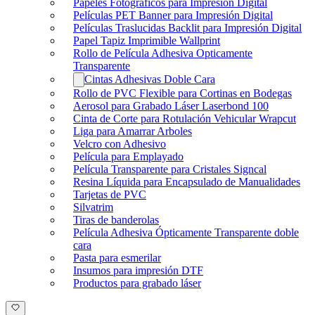
Papeles Fotográficos para Impresión Digital
Películas PET Banner para Impresión Digital
Películas Traslucidas Backlit para Impresión Digital
Papel Tapiz Imprimible Wallprint
Rollo de Película Adhesiva Opticamente
Transparente
Cintas Adhesivas Doble Cara
Rollo de PVC Flexible para Cortinas en Bodegas
Aerosol para Grabado Láser Laserbond 100
Cinta de Corte para Rotulación Vehicular Wrapcut
Liga para Amarrar Arboles
Velcro con Adhesivo
Película para Emplayado
Película Transparente para Cristales Signcal
Resina Líquida para Encapsulado de Manualidades
Tarjetas de PVC
Silvatrim
Tiras de banderolas
Película Adhesiva Ópticamente Transparente doble
cara
Pasta para esmerilar
Insumos para impresión DTF
Productos para grabado láser