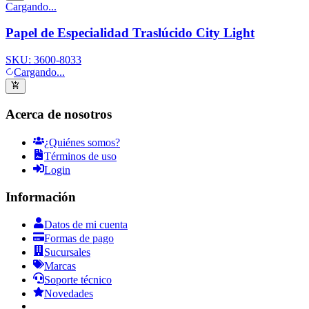
Cargando...
Papel de Especialidad Traslúcido City Light
SKU:
3600-8033
Cargando...
Acerca de nosotros
¿Quiénes somos?
Términos de uso
Login
Información
Datos de mi cuenta
Formas de pago
Sucursales
Marcas
Soporte técnico
Novedades