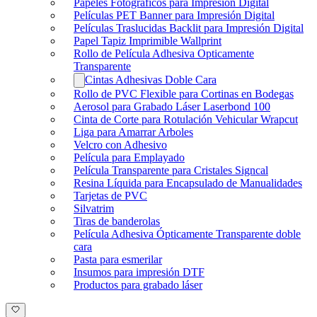
Papeles Fotográficos para Impresión Digital
Películas PET Banner para Impresión Digital
Películas Traslucidas Backlit para Impresión Digital
Papel Tapiz Imprimible Wallprint
Rollo de Película Adhesiva Opticamente
Transparente
Cintas Adhesivas Doble Cara
Rollo de PVC Flexible para Cortinas en Bodegas
Aerosol para Grabado Láser Laserbond 100
Cinta de Corte para Rotulación Vehicular Wrapcut
Liga para Amarrar Arboles
Velcro con Adhesivo
Película para Emplayado
Película Transparente para Cristales Signcal
Resina Líquida para Encapsulado de Manualidades
Tarjetas de PVC
Silvatrim
Tiras de banderolas
Película Adhesiva Ópticamente Transparente doble
cara
Pasta para esmerilar
Insumos para impresión DTF
Productos para grabado láser