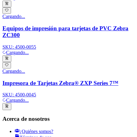
Cargando...
Equipos de impresión para tarjetas de PVC Zebra
ZC300
SKU:
4500-0055
Cargando...
Cargando...
Impresora de Tarjetas Zebra® ZXP Series 7™
SKU:
4500-0045
Cargando...
Acerca de nosotros
¿Quiénes somos?