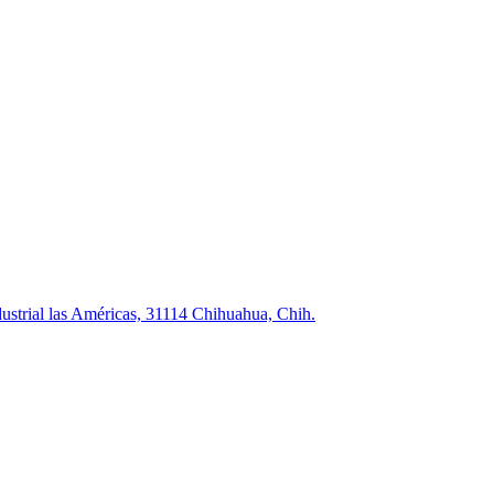
strial las Américas, 31114 Chihuahua, Chih.