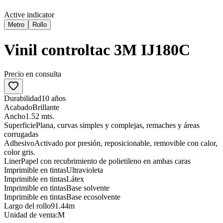
Active indicator
Metro
Rollo
Vinil controltac 3M IJ180C
Precio en consulta
Durabilidad
10 años
Acabado
Brillante
Ancho
1.52 mts.
Superficie
Plana, curvas simples y complejas, remaches y áreas
corrugadas
Adhesivo
Activado por presión, reposicionable, removible con calor,
color gris.
Liner
Papel con recubrimiento de polietileno en ambas caras
Imprimible en tintas
Ultravioleta
Imprimible en tintas
Látex
Imprimible en tintas
Base solvente
Imprimible en tintas
Base ecosolvente
Largo del rollo
91.44m
Unidad de venta:
M