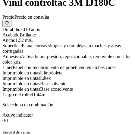
Vinil controltac 3M IJ180C
Precio
Precio en consulta
Durabilidad
10 años
Acabado
Brillante
Ancho
1.52 mts.
Superficie
Plana, curvas simples y complejas, remaches y áreas
corrugadas
Adhesivo
Activado por presión, reposicionable, removible con calor,
color gris.
Liner
Papel con recubrimiento de polietileno en ambas caras
Imprimible en tintas
Ultravioleta
Imprimible en tintas
Látex
Imprimible en tintas
Base solvente
Imprimible en tintas
Base ecosolvente
Largo del rollo
91.44m
Selecciona tu combinación
Active indicator
0
/
1
Unidad de venta