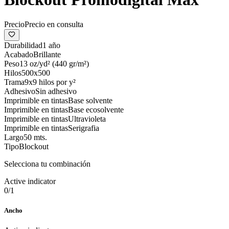
Precio
Precio en consulta
Durabilidad
1 año
Acabado
Brillante
Peso
13 oz/yd² (440 gr/m²)
Hilos
500x500
Trama
9x9 hilos por y²
Adhesivo
Sin adhesivo
Imprimible en tintas
Base solvente
Imprimible en tintas
Base ecosolvente
Imprimible en tintas
Ultravioleta
Imprimible en tintas
Serigrafia
Largo
50 mts.
Tipo
Blockout
Selecciona tu combinación
Active indicator
0
/
1
Ancho