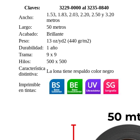
Claves:
3229-0000 al 3235-0840
1.53, 1.83, 2.03, 2.20, 2.50 y 3.20
Ancho:
metros
Largo:
50 metros
Acabado:
Brillante
Peso:
13 oz/yd2 (440 gr/m2)
Durabilidad:
1 año
Trama:
9 x 9
Hilos:
500 x 500
Característica
La lona tiene respaldo color negro
distintiva:
Imprimible
en tintas: