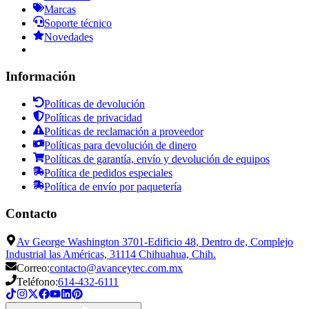
Marcas
Soporte técnico
Novedades
Información
Políticas de devolución
Políticas de privacidad
Políticas de reclamación a proveedor
Políticas para devolución de dinero
Políticas de garantía, envío y devolución de equipos
Política de pedidos especiales
Política de envío por paquetería
Contacto
Av George Washington 3701-Edificio 48, Dentro de, Complejo
Industrial las Américas, 31114 Chihuahua, Chih.
Correo:
contacto@avanceytec.com.mx
Teléfono:
614-432-6111