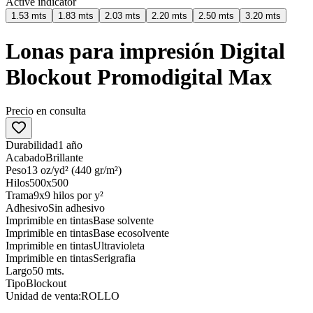
Active indicator
1.53 mts
1.83 mts
2.03 mts
2.20 mts
2.50 mts
3.20 mts
Lonas para impresión Digital
Blockout Promodigital Max
Precio en consulta
Durabilidad
1 año
Acabado
Brillante
Peso
13 oz/yd² (440 gr/m²)
Hilos
500x500
Trama
9x9 hilos por y²
Adhesivo
Sin adhesivo
Imprimible en tintas
Base solvente
Imprimible en tintas
Base ecosolvente
Imprimible en tintas
Ultravioleta
Imprimible en tintas
Serigrafia
Largo
50 mts.
Tipo
Blockout
Unidad de venta:
ROLLO