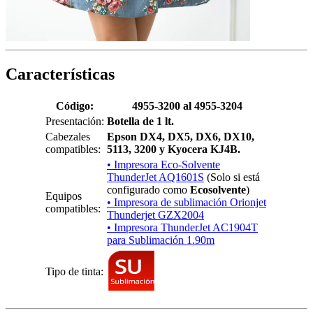
Características
Código:
4955-3200 al 4955-3204
Presentación:
Botella de 1 lt.
Cabezales
Epson DX4, DX5, DX6, DX10,
compatibles:
5113, 3200 y Kyocera KJ4B.
• Impresora Eco-Solvente
ThunderJet AQ1601S
(Solo si está
configurado como
Ecosolvente
)
Equipos
• Impresora de sublimación Orionjet
compatibles:
Thunderjet GZX2004
• Impresora ThunderJet AC1904T
para Sublimación 1.90m
Tipo de tinta: