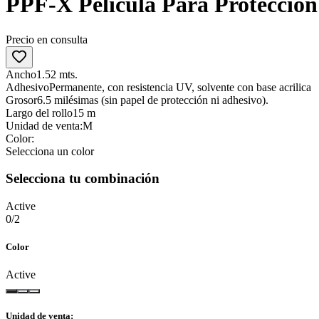
PPF-X Película Para Proteccion
Precio en consulta
Ancho
1.52 mts.
Adhesivo
Permanente, con resistencia UV, solvente con base acrilica
Grosor
6.5 milésimas (sin papel de protección ni adhesivo).
Largo del rollo
15 m
Unidad de venta:
M
Color
:
Selecciona un color
Selecciona tu combinación
Active
0
/
2
Color
Active
Unidad de venta
: