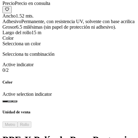
Precio
Precio en consulta
Ancho
1.52 mts.
Adhesivo
Permanente, con resistencia UV, solvente con base acrilica
Grosor
6.5 milésimas (sin papel de protección ni adhesivo).
Largo del rollo
15 m
Color
Selecciona un color
Selecciona tu combinación
Active indicator
0
/
2
Color
Active selection indicator
Unidad de venta
Metro
Rollo