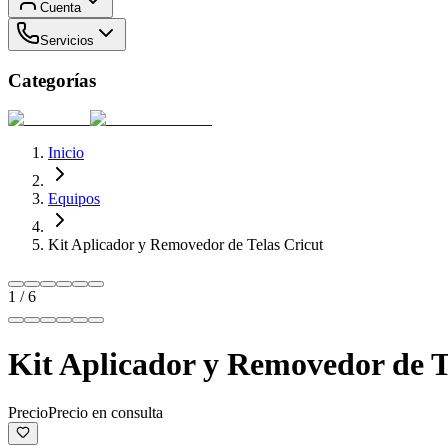
Cuenta
Servicios
Categorías
Inicio
Equipos
Kit Aplicador y Removedor de Telas Cricut
1
/
6
Kit Aplicador y Removedor de T
Precio
Precio en consulta