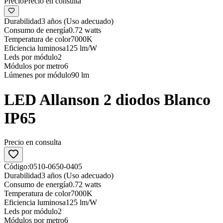
Precio
Precio en consulta
Durabilidad
3 años (Uso adecuado)
Consumo de energía
0.72 watts
Temperatura de color
7000K
Eficiencia luminosa
125 lm/W
Leds por módulo
2
Módulos por metro
6
Lúmenes por módulo
90 lm
LED Allanson 2 diodos Blanco
IP65
Precio en consulta
Código:
0510-0650-0405
Durabilidad
3 años (Uso adecuado)
Consumo de energía
0.72 watts
Temperatura de color
7000K
Eficiencia luminosa
125 lm/W
Leds por módulo
2
Módulos por metro
6