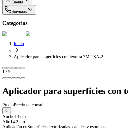
Cuenta
Servicios
Categorías
Inicio
Aplicador para superficies con textura 3M TSA-2
1
/
5
Aplicador para superficies con
Precio
Precio en consulta
Ancho
13 cm
Alto
14.2 cm
Aplicación en
Superficies texturizadas, canales y esquinas